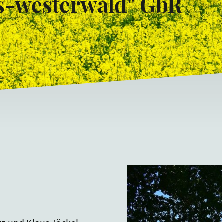
ls-westerwald" GbR