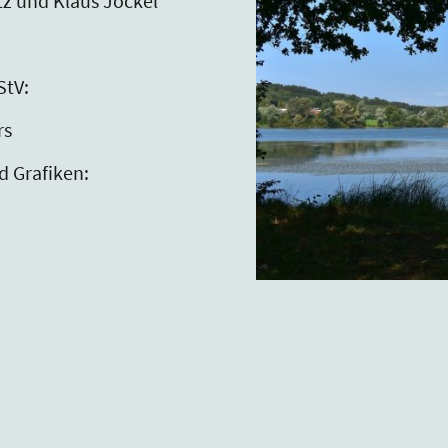
tz und Klaus Jöckel
StV:
rs
d Grafiken: